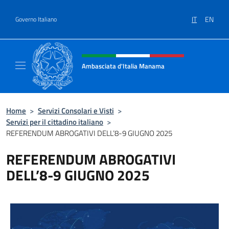
Salta al contenuto
IT
EN
Governo Italiano
Intestazione sito, social e menù
Ambasciata d'Italia Manama
Sito Ufficiale Ambasciata d'Italia a Manama
Home
>
Servizi Consolari e Visti
>
Servizi per il cittadino italiano
>
REFERENDUM ABROGATIVI DELL’8-9 GIUGNO 2025
REFERENDUM ABROGATIVI
DELL’8-9 GIUGNO 2025