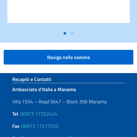
Naviga nella sezione
Sezione footer
Recapiti e Contatti
Ambasciata d’Italia a Manama
Villa 1554 – Road 5647 – Block 356 Manama
Tel
:
00973 17252424
Fax
:
00973 17277020