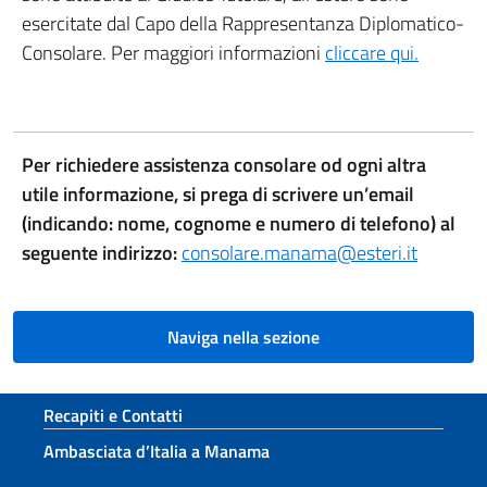
esercitate dal Capo della Rappresentanza Diplomatico-
Consolare. Per maggiori informazioni
cliccare qui.
Per richiedere assistenza consolare od ogni altra
utile informazione, si prega di scrivere un’email
(indicando: nome, cognome e numero di telefono) al
seguente indirizzo:
consolare.manama@esteri.it
Naviga nella sezione
Sezione footer
Recapiti e Contatti
Ambasciata d’Italia a Manama