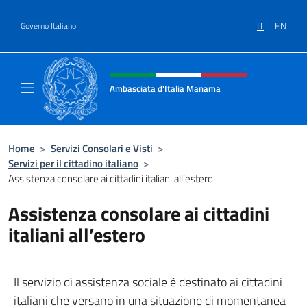
Salta al contenuto
IT
EN
Governo Italiano
Intestazione sito, social e menù
Ambasciata d'Italia Manama
Sito Ufficiale Ambasciata d'Italia a Manama
Home
>
Servizi Consolari e Visti
>
Servizi per il cittadino italiano
>
Assistenza consolare ai cittadini italiani all’estero
Assistenza consolare ai cittadini
italiani all’estero
Il servizio di assistenza sociale è destinato ai cittadini
italiani che versano in una situazione di momentanea