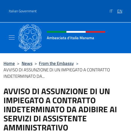
Go to content
IT
EN
Italian Government
Header, social and menu of site
Ambasciata d'Italia Manama
Sito Ufficiale Ambasciata d'Italia a Manama
Home
>
News
>
From the Embassy
>
AVVISO DI ASSUNZIONE DI UN IMPIEGATO A CONTRATTO
INDETERMINATO DA...
AVVISO DI ASSUNZIONE DI UN
IMPIEGATO A CONTRATTO
INDETERMINATO DA ADIBIRE AI
SERVIZI DI ASSISTENTE
AMMINISTRATIVO