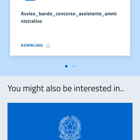
Avviso_bando_concorso_assistente_ammi
nistrativo
DOWNLOAD
AVVISO_BANDO_CONCORSO_ASSISTENTE_AMMINISTRATIVO
You might also be interested in..