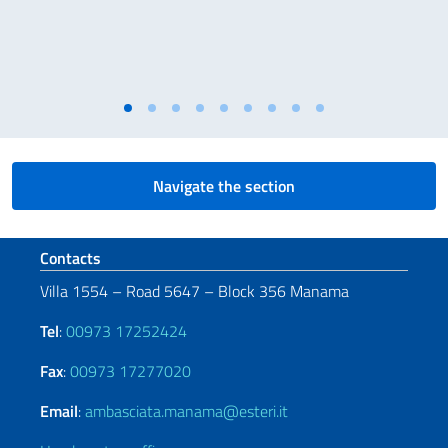
Navigate the section
Footer section
Contacts
Villa 1554 – Road 5647 – Block 356 Manama
Tel
:
00973 17252424
Fax
:
00973 17277020
Email
:
ambasciata.manama@esteri.it