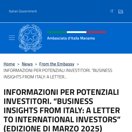
Go to content
IT
EN
Italian Government
Header, social and menu of site
Ambasciata d'Italia Manama
Sito Ufficiale Ambasciata d'Italia a Manama
Home
>
News
>
From the Embassy
>
INFORMAZIONI PER POTENZIALI INVESTITORI. “BUSINESS
INSIGHTS FROM ITALY: A LETTER...
INFORMAZIONI PER POTENZIALI
INVESTITORI. “BUSINESS
INSIGHTS FROM ITALY: A LETTER
TO INTERNATIONAL INVESTORS”
(EDIZIONE DI MARZO 2025)