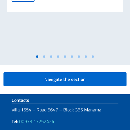
Navigate the section
Footer section
Contacts
Villa 1554 – Road 5647 – Block 356 Manama
Tel
:
00973 17252424