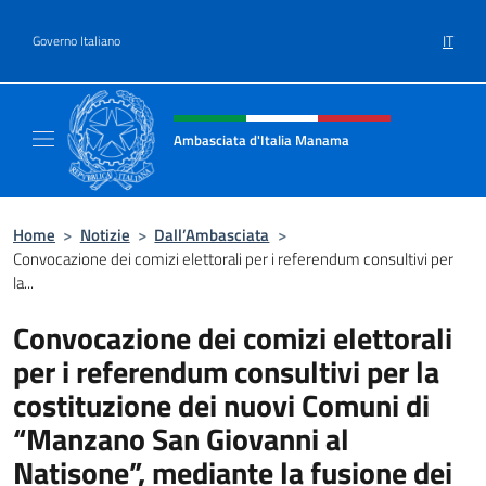
Salta al contenuto
IT
Governo Italiano
Intestazione sito, social e menù
Ambasciata d'Italia Manama
Sito Ufficiale Ambasciata d'Italia a Manama
Home
>
Notizie
>
Dall’Ambasciata
>
Convocazione dei comizi elettorali per i referendum consultivi per
la...
Convocazione dei comizi elettorali
per i referendum consultivi per la
costituzione dei nuovi Comuni di
“Manzano San Giovanni al
Natisone”, mediante la fusione dei