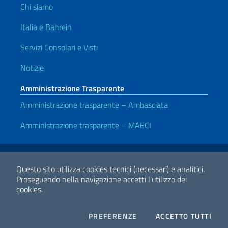
Chi siamo
Italia e Bahrein
Servizi Consolari e Visti
Notizie
Amministrazione Trasparente
Amministrazione trasparente – Ambasciata
Amministrazione trasparente – MAECI
Link Utili
Note legali
Privacy e cookie policy
Dichiarazione di accessibilità
Questo sito utilizza cookies tecnici (necessari) e analitici.
Proseguendo nella navigazione accetti l'utilizzo dei
cookies.
2026 Copyright Ministero degli Affari Esteri e della Cooperazione
Internazionale
COOKIES
I CO
PREFERENZE
ACCETTO TUTTI
Facebook
Twitter
Whatsapp