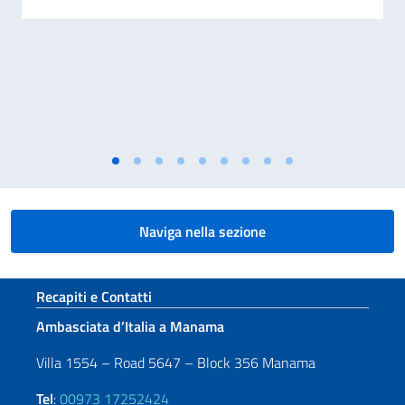
Naviga nella sezione
Sezione footer
Recapiti e Contatti
Ambasciata d’Italia a Manama
Villa 1554 – Road 5647 – Block 356 Manama
Tel
:
00973 17252424