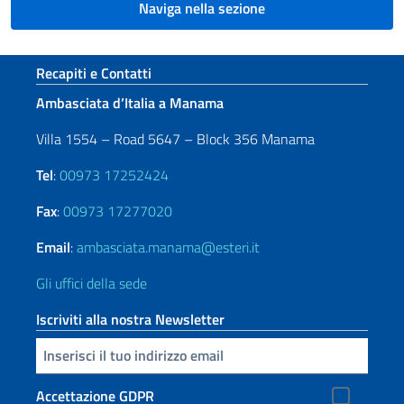
Naviga nella sezione
Sezione footer
Recapiti e Contatti
Ambasciata d’Italia a Manama
Villa 1554 – Road 5647 – Block 356 Manama
Tel
:
00973 17252424
Fax
:
00973 17277020
Email
:
ambasciata.manama@esteri.it
Gli uffici della sede
Iscriviti alla nostra Newsletter
Inserisci la tua email
Accettazione GDPR