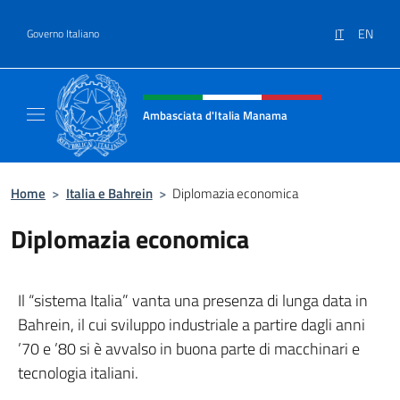
Salta al contenuto
IT
EN
Governo Italiano
Intestazione sito, social e menù
Ambasciata d'Italia Manama
Sito Ufficiale Ambasciata d'Italia a Manama
Home
>
Italia e Bahrein
>
Diplomazia economica
Diplomazia economica
Il “sistema Italia” vanta una presenza di lunga data in
Bahrein, il cui sviluppo industriale a partire dagli anni
’70 e ’80 si è avvalso in buona parte di macchinari e
tecnologia italiani.